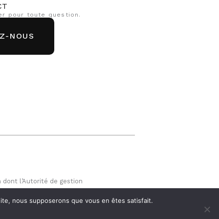
CT
er pour toute question.
Z-NOUS
dont l’Autorité de gestion
DER.
 site, nous supposerons que vous en êtes satisfait.