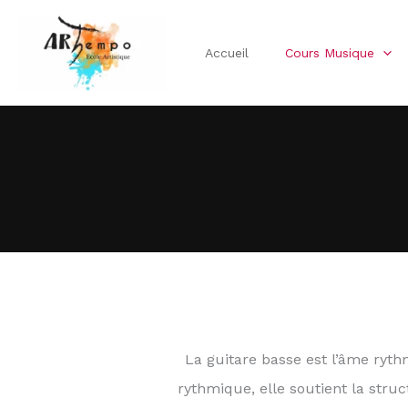
Aller
au
Accueil
Cours Musique
contenu
La guitare basse est l’âme ryth
rythmique, elle soutient la str