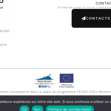
CONTA
N'hésitez pas à nous contact
CONTACTE
 97410
alité
 l’Union Européenne dans le cadre du programme FEDER-FSE+ Réunion 
 la Région Réunion. L’Europe s’engage à La Réunion avec le fonds FE
eilleure expérience sur notre site web. Si vous continuez à utiliser ce
OK
Non
Politique de confidentialité